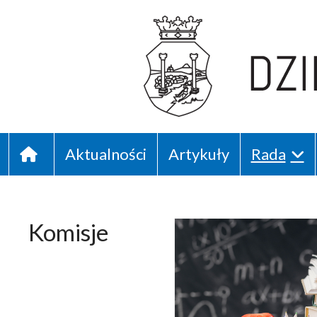
Podgórze 13 dziel
Pierwsza strona
Aktualności
Artykuły
Rada
Komisje