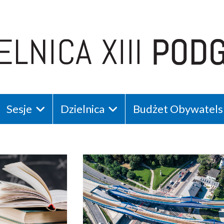
nica Krakowa
Sesje
Dzielnica
Budżet Obywatels