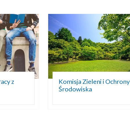
acy z
Komisja Zieleni i Ochrony
Środowiska