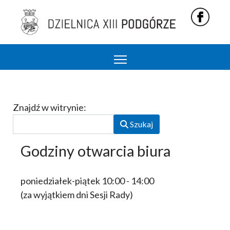
Podgórze 13 dzielnica Krakowa
Formularz wyszukiwania
Znajdź w witrynie:
Szukaj
Godziny otwarcia biura
poniedziałek-piątek 10:00 - 14:00
(za wyjątkiem dni Sesji Rady)