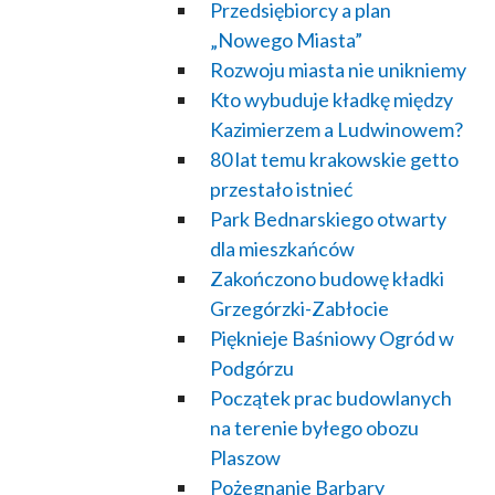
Przedsiębiorcy a plan
„Nowego Miasta”
Rozwoju miasta nie unikniemy
Kto wybuduje kładkę między
Kazimierzem a Ludwinowem?
80 lat temu krakowskie getto
przestało istnieć
Park Bednarskiego otwarty
dla mieszkańców
Zakończono budowę kładki
Grzegórzki-Zabłocie
Pięknieje Baśniowy Ogród w
Podgórzu
Początek prac budowlanych
na terenie byłego obozu
Plaszow
Pożegnanie Barbary