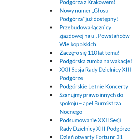
Podgórza z Krakowem!
Nowy numer „Głosu
Podgórza” już dostępny!
Przebudowa łącznicy
zjazdowej na ul. Powstańców
Wielkopolskich
Zaczęło się 110 lat temu!
Podgórska zumba na wakacje!
XXII Sesja Rady Dzielnicy XIII
Podgórze
Podgórskie Letnie Koncerty
Szanujmy prawo innych do
spokoju – apel Burmistrza
Nocnego
Podsumowanie XXII Sesji
Rady Dzielnicy XIII Podgórze
Dzień otwarty Fortu nr 31