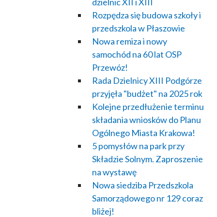
dzielnic XII i XIII
Rozpędza się budowa szkoły i
przedszkola w Płaszowie
Nowa remiza i nowy
samochód na 60 lat OSP
Przewóz!
Rada Dzielnicy XIII Podgórze
przyjęła "budżet" na 2025 rok
Kolejne przedłużenie terminu
składania wniosków do Planu
Ogólnego Miasta Krakowa!
5 pomysłów na park przy
Składzie Solnym. Zaproszenie
na wystawę
Nowa siedziba Przedszkola
Samorządowego nr 129 coraz
bliżej!