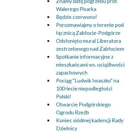
Znamy datę pogrzebu prof.
Walerego Pisarka
Będzie czerwono!
Porozmawiajmy o terenie pod
łącznicą Zabłocie-Podgórze
Odsłonięto mural Liberatora
zestrzelonego nad Zabłociem
Spotkanie informacyjne z
mieszkańcami ws. uciążliwości
zapachowych
Pociąg "Ludwik Iwaszko" na
100-lecie niepodległości
Polski!
Otwarcie Podgórskiego
Ogrodu Rzeźb
Koniec siódmej kadencji Rady
Dzielnicy