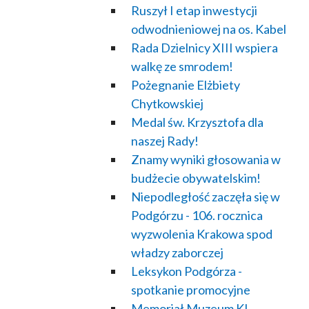
Ruszył I etap inwestycji
odwodnieniowej na os. Kabel
Rada Dzielnicy XIII wspiera
walkę ze smrodem!
Pożegnanie Elżbiety
Chytkowskiej
Medal św. Krzysztofa dla
naszej Rady!
Znamy wyniki głosowania w
budżecie obywatelskim!
Niepodległość zaczęła się w
Podgórzu - 106. rocznica
wyzwolenia Krakowa spod
władzy zaborczej
Leksykon Podgórza -
spotkanie promocyjne
Memoriał Muzeum KL