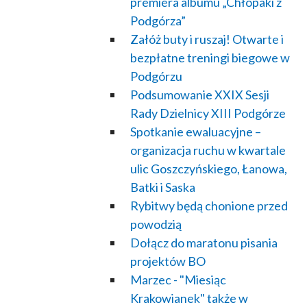
premiera albumu „Chłopaki z
Podgórza”
Załóż buty i ruszaj! Otwarte i
bezpłatne treningi biegowe w
Podgórzu
Podsumowanie XXIX Sesji
Rady Dzielnicy XIII Podgórze
Spotkanie ewaluacyjne –
organizacja ruchu w kwartale
ulic Goszczyńskiego, Łanowa,
Batki i Saska
Rybitwy będą chonione przed
powodzią
Dołącz do maratonu pisania
projektów BO
Marzec - "Miesiąc
Krakowianek" także w