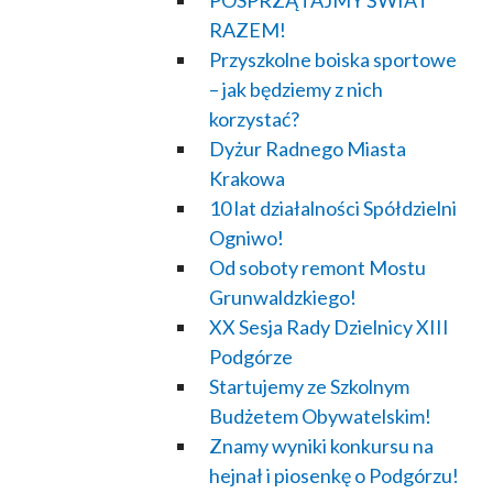
POSPRZĄTAJMY ŚWIAT
RAZEM!
Przyszkolne boiska sportowe
– jak będziemy z nich
korzystać?
Dyżur Radnego Miasta
Krakowa
10 lat działalności Spółdzielni
Ogniwo!
Od soboty remont Mostu
Grunwaldzkiego!
XX Sesja Rady Dzielnicy XIII
Podgórze
Startujemy ze Szkolnym
Budżetem Obywatelskim!
Znamy wyniki konkursu na
hejnał i piosenkę o Podgórzu!