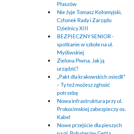
Płaszów
Nie żyje Tomasz Kołomyjski,
Członek Rady i Zarządu
Dzielnicy XIII
BEZPIECZNY SENIOR -
spotkanie w szkole na ul.
Myśliwskiej
Zielona Piwna. Jak ją
urządzić?
„Pakt dla krakowskich osiedli”
– Ty też możesz zgłosić
potrzebę
Nowa infrastruktura przy ul.
Prokocimskiej zabezpieczy os.
Kabel
Nowe przejście dla pieszych
na pl. Bohaterów Getta