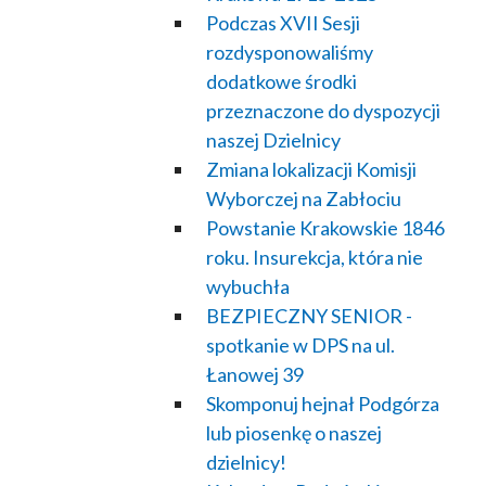
Podczas XVII Sesji
rozdysponowaliśmy
dodatkowe środki
przeznaczone do dyspozycji
naszej Dzielnicy
Zmiana lokalizacji Komisji
Wyborczej na Zabłociu
Powstanie Krakowskie 1846
roku. Insurekcja, która nie
wybuchła
BEZPIECZNY SENIOR -
spotkanie w DPS na ul.
Łanowej 39
Skomponuj hejnał Podgórza
lub piosenkę o naszej
dzielnicy!