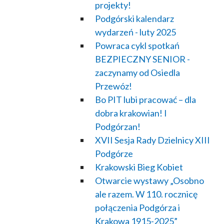
projekty!
Podgórski kalendarz
wydarzeń - luty 2025
Powraca cykl spotkań
BEZPIECZNY SENIOR -
zaczynamy od Osiedla
Przewóz!
Bo PIT lubi pracować – dla
dobra krakowian! I
Podgórzan!
XVII Sesja Rady Dzielnicy XIII
Podgórze
Krakowski Bieg Kobiet
Otwarcie wystawy „Osobno
ale razem. W 110. rocznicę
połączenia Podgórza i
Krakowa 1915-2025”