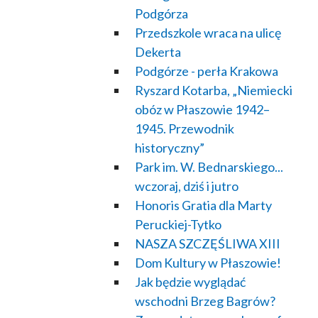
Podgórza
Przedszkole wraca na ulicę
Dekerta
Podgórze - perła Krakowa
Ryszard Kotarba, „Niemiecki
obóz w Płaszowie 1942–
1945. Przewodnik
historyczny”
Park im. W. Bednarskiego...
wczoraj, dziś i jutro
Honoris Gratia dla Marty
Peruckiej-Tytko
NASZA SZCZĘŚLIWA XIII
Dom Kultury w Płaszowie!
Jak będzie wyglądać
wschodni Brzeg Bagrów?