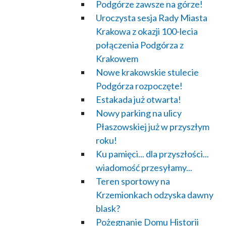
Podgórze zawsze na górze!
Uroczysta sesja Rady Miasta
Krakowa z okazji 100-lecia
połączenia Podgórza z
Krakowem
Nowe krakowskie stulecie
Podgórza rozpoczęte!
Estakada już otwarta!
Nowy parking na ulicy
Płaszowskiej już w przyszłym
roku!
Ku pamięci... dla przyszłości...
wiadomość przesyłamy...
Teren sportowy na
Krzemionkach odzyska dawny
blask?
Pożegnanie Domu Historii