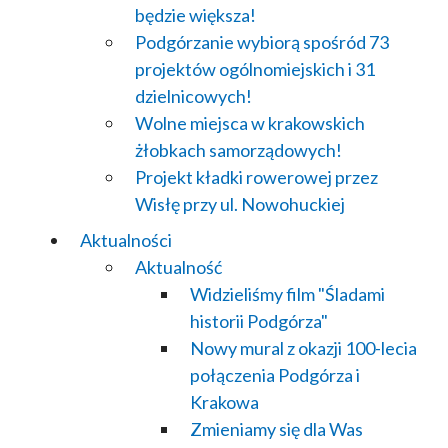
będzie większa!
Podgórzanie wybiorą spośród 73
projektów ogólnomiejskich i 31
dzielnicowych!
Wolne miejsca w krakowskich
żłobkach samorządowych!
Projekt kładki rowerowej przez
Wisłę przy ul. Nowohuckiej
Aktualności
Aktualność
Widzieliśmy film "Śladami
historii Podgórza"
Nowy mural z okazji 100-lecia
połączenia Podgórza i
Krakowa
Zmieniamy się dla Was