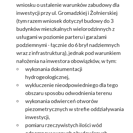
wniosku o ustalenie warunków zabudowy dla
inwestycji przy ul. Gromadzkiej i Żołnierskiej
(tym razem wniosek dotyczył budowy do 3
budynków mieszkalnych wielorodzinnych z
usługami w poziomie parteru i garażami
podziemnymi - łącznie do 6 brył nadziemnych
wraz z infrastrukturą), jednak pod warunkiem
nałożenia na inwestora obowiązków, w tym:
wykonania dokumentacji
hydrogeologicznej,
wykluczenie nieodpowiedniego dla tego
obszaru sposobu odwodnienia terenu
wykonania odwierceń otworów
piezometrycznych w strefie oddziaływania
inwestycji,
pomiaru rzeczywistych ilości wód
odpompowywanych z budowlanych