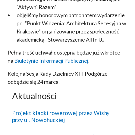
“Aktywni Razem”
objęliśmy honorowym patronatem wydarzenie
pn. “Punkt Widzenia: Architektura Secesyjna w
Krakowie” organizowane przez społeczność
akademicką - Stowarzyszenie All In UJ
Pełna treść uchwał dostępna będzie już wkrótce
na
Biuletynie Informacji Publicznej
.
Kolejna Sesja Rady Dzielnicy XIII Podgórze
odbędzie się 24 marca.
Aktualności
Projekt kładki rowerowej przez Wisłę
przy ul. Nowohuckiej